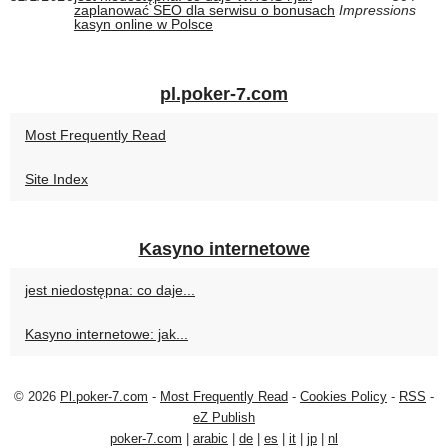
zaplanować SEO dla serwisu o bonusach
Impressions
kasyn online w Polsce
pl.poker-7.com
Most Frequently Read
Site Index
Kasyno internetowe
jest niedostępna: co daje...
Kasyno internetowe: jak...
© 2026
Pl.poker-7.com
-
Most Frequently Read
-
Cookies Policy
-
RSS
-
eZ Publish
poker-7.com
|
arabic
|
de
|
es
|
it
|
jp
|
nl