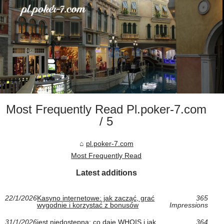
Most Frequently Read Pl.poker-7.com
/ 5
pl.poker-7.com
Most Frequently Read
Latest additions
22/1/2026
Kasyno internetowe: jak zacząć, grać
365
wygodnie i korzystać z bonusów
Impressions
31/1/2026
jest niedostępna: co daje WHOIS i jak
364